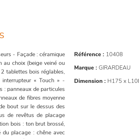
s
sseurs - Façade : céramique
Référence :
10408
on au choix (beige veiné ou
Marque :
GIRARDEAU
2 tablettes bois réglables,
 interrupteur « Touch » -
Dimension :
H175 x L10
es : panneaux de particules
anneaux de fibres moyenne
de bout sur le dessus des
us de revêtus de placage
ion bois : ton brut brossé,
ité du placage : chêne avec