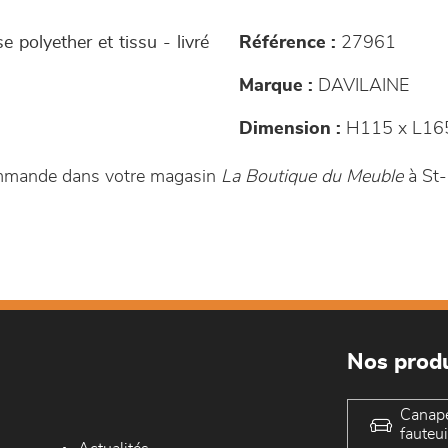
polyether et tissu - livré
Référence :
27961
Marque :
DAVILAINE
Dimension :
H115 x L165
commande dans votre magasin
La Boutique du Meuble
à St-
Nos produ
Canap
fauteui