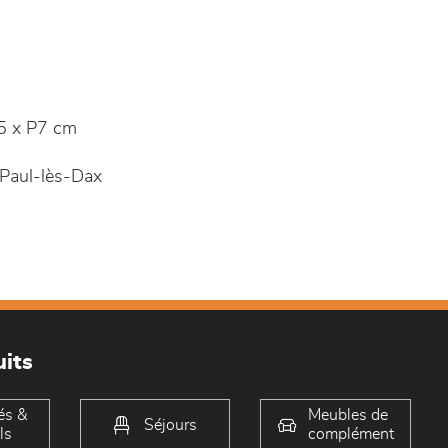
 x P7 cm
Paul-lès-Dax
its
és &
Meubles de
Séjours
ls
complément