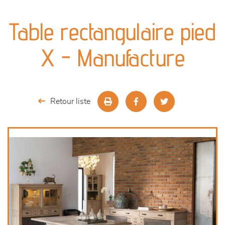
canapés et fauteuils
Table rectangulaire pied
séjours
X - Manufacture
meubles de complément
chambres et dressing
Retour liste
literie
décoration