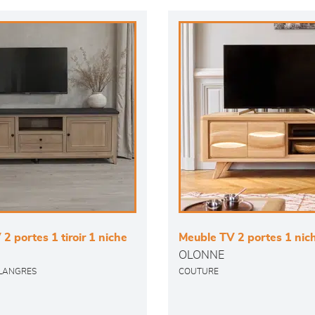
2 portes 1 tiroir 1 niche
Meuble TV 2 portes 1 nic
OLONNE
 LANGRES
COUTURE