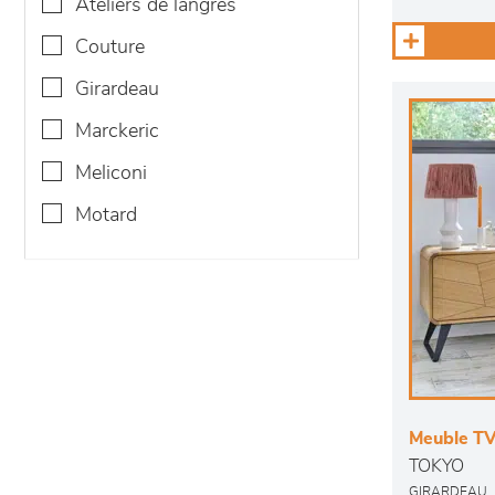
ateliers de langres
couture
girardeau
marckeric
meliconi
motard
Meuble TV 
TOKYO
GIRARDEAU