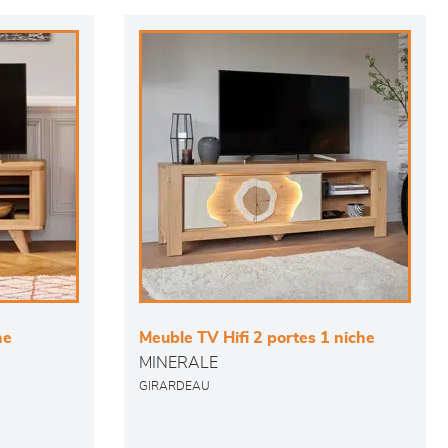
he
Meuble TV Hifi 2 portes 1 niche
MINERALE
GIRARDEAU