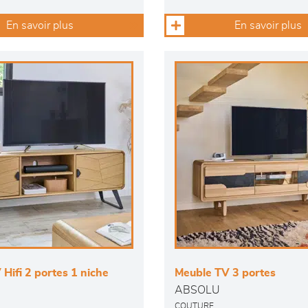
En savoir plus
En savoir plus
Hifi 2 portes 1 niche
Meuble TV 3 portes
ABSOLU
COUTURE