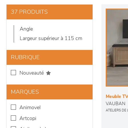
37 PRODUITS
angle
largeur supérieur à 115 cm
RUBRIQUE
nouveauté
MARQUES
Meuble TV 
VAUBAN
animovel
ATELIERS DE
artcopi