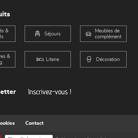
its
és &
Meubles de
Séjours
ls
complément
es &
Literie
Décoration
g
Inscrivez-vous !
etter
cookies
Contact