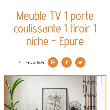
canapés et fauteuils
Meuble TV 1 porte
séjours
coulissante 1 tiroir 1
meubles de complément
niche - Epure
chambres et dressing
literie
Retour liste
décoration