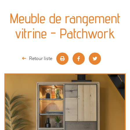
canapés et fauteuils
Meuble de rangement
séjours
vitrine - Patchwork
meubles de complément
chambres et dressing
Retour liste
literie
décoration