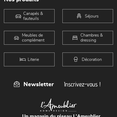
Canapés &
Séjours
fauteuils
Meubles de
Chambres &
complément
dressing
Literie
Décoration
Inscrivez-vous !
Newsletter
Un magasin du réseau L'Ameublier