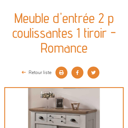
canapés et fauteuils
Meuble d'entrée 2 p
séjours
coulissantes 1 tiroir -
meubles de complément
Romance
chambres et dressing
literie
Retour liste
décoration