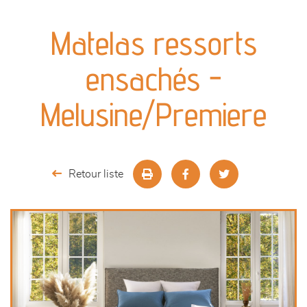
canapés et fauteuils
Matelas ressorts
séjours
ensachés -
meubles de complément
Melusine/Premiere
chambres et dressing
literie
Retour liste
décoration