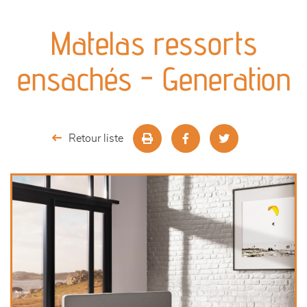
canapés et fauteuils
Matelas ressorts
séjours
ensachés - Generation
meubles de complément
chambres et dressing
Retour liste
literie
décoration