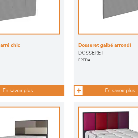
arré chic
Dosseret galbé arrondi
T
DOSSERET
EPEDA
En savoir plus
En savoir plus