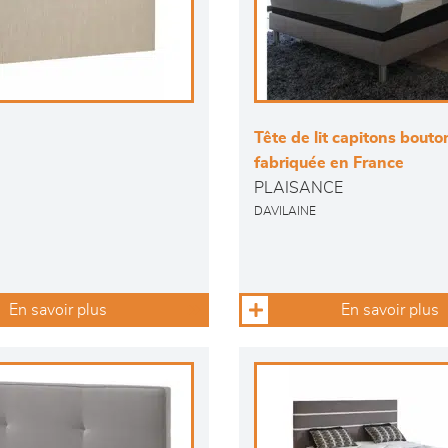
Tête de lit capitons bouto
fabriquée en France
PLAISANCE
DAVILAINE
En savoir plus
En savoir plus