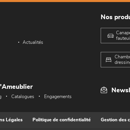
Nos produ
Canap
fauteui
Actualités
Chambr
dressin
L'Ameublier
Newsl
g
Catalogues
Engagements
ns Légales
Politique de confidentialité
Gestion des 