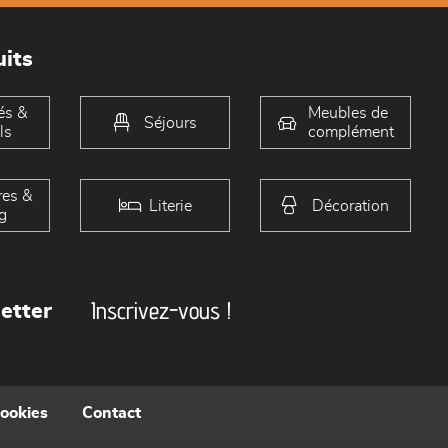
its
és &
Meubles de
Séjours
ls
complément
es &
Literie
Décoration
g
Inscrivez-vous !
etter
cookies
Contact