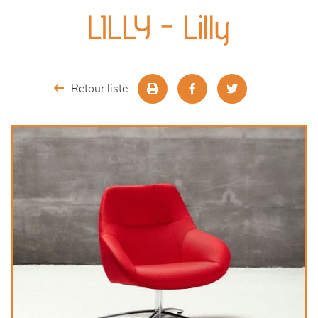
canapés et fauteuils
LILLY - Lilly
séjours
meubles de complément
Retour liste
chambres et dressing
literie
décoration