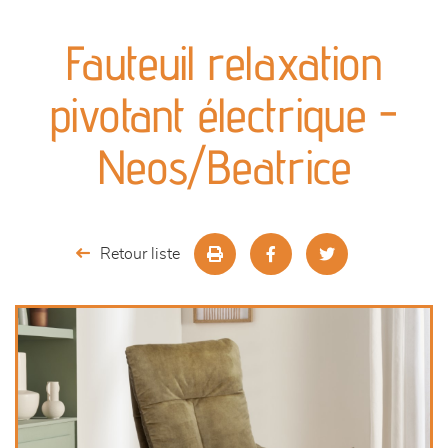
canapés et fauteuils
Fauteuil relaxation
séjours
pivotant électrique -
meubles de complément
Neos/Beatrice
chambres et dressing
literie
Retour liste
décoration