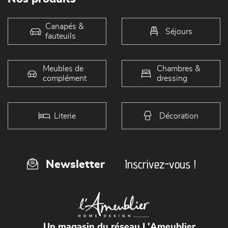
Canapés &
Séjours
fauteuils
Meubles de
Chambres &
complément
dressing
Literie
Décoration
Inscrivez-vous !
Newsletter
Un magasin du réseau L'Ameublier