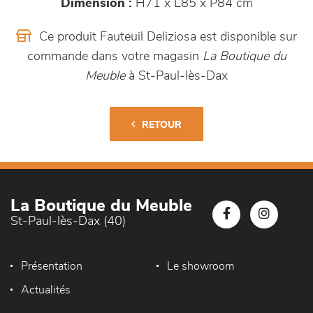
Dimension :
H71 x L85 x P84 cm
Ce produit Fauteuil Deliziosa est disponible sur
commande dans votre magasin
La Boutique du
Meuble
à St-Paul-lès-Dax
RETOUR
La Boutique du Meuble
St-Paul-lès-Dax (40)
Présentation
Le showroom
Actualités