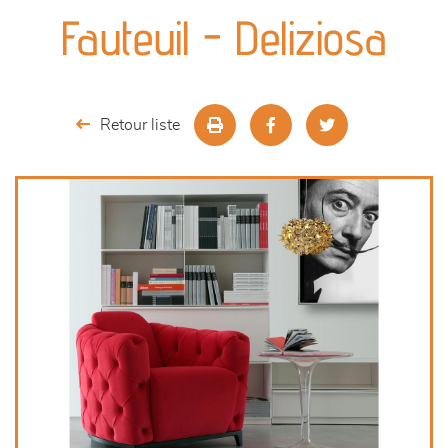
canapés et fauteuils
Fauteuil - Deliziosa
séjours
meubles de complément
Retour liste
chambres et dressing
literie
décoration