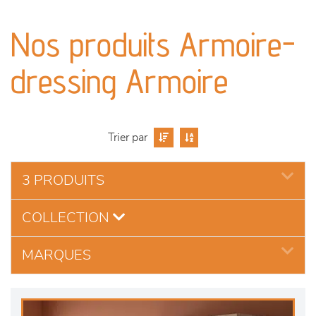
canapés et fauteuils
Nos produits Armoire-
séjours
dressing Armoire
meubles de complément
chambres et dressing
Trier par
literie
3 PRODUITS
décoration
COLLECTION
MARQUES