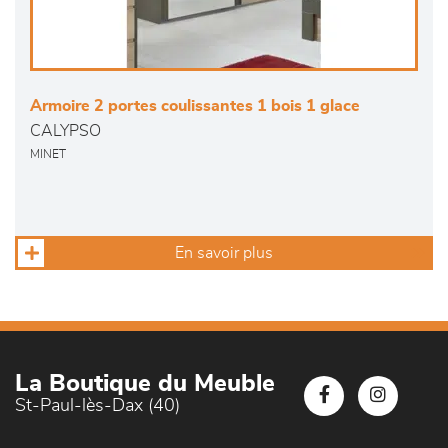
Armoire 2 portes coulissantes 1 bois 1 glace
CALYPSO
MINET
En savoir plus
La Boutique du Meuble
St-Paul-lès-Dax (40)