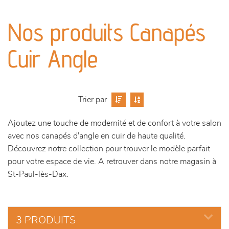
canapés et fauteuils
Nos produits Canapés
séjours
Cuir Angle
meubles de complément
chambres et dressing
Trier par
literie
Ajoutez une touche de modernité et de confort à votre salon
avec nos canapés d'angle en cuir de haute qualité.
décoration
Découvrez notre collection pour trouver le modèle parfait
pour votre espace de vie. A retrouver dans notre magasin à
St-Paul-lès-Dax.
3 PRODUITS