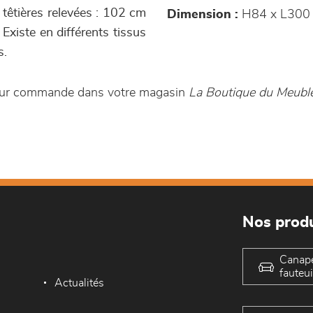
 têtières relevées : 102 cm
Dimension :
H84 x L300
Existe en différents tissus
s.
e sur commande dans votre magasin
La Boutique du Meubl
Nos produ
Canap
fauteui
Actualités