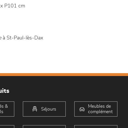
 x P101 cm
e
à St-Paul-lès-Dax
its
és &
Meubles de
Séjours
ls
complément