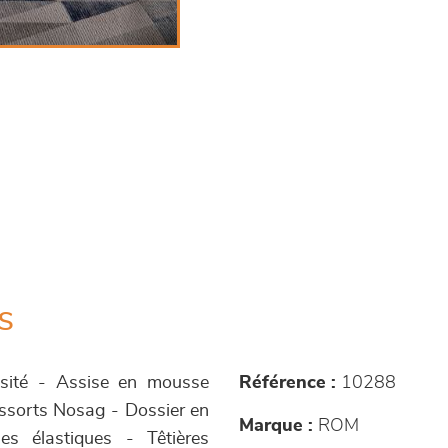
s
nsité - Assise en mousse
Référence :
10288
ssorts Nosag - Dossier en
Marque :
ROM
s élastiques - Têtières