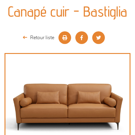
canapés et fauteuils
Canapé cuir - Bastiglia
séjours
meubles de complément
Retour liste
chambres et dressing
literie
décoration