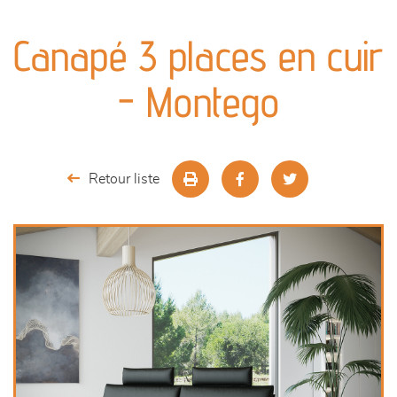
canapés et fauteuils
Canapé 3 places en cuir
séjours
- Montego
meubles de complément
chambres et dressing
Retour liste
literie
décoration