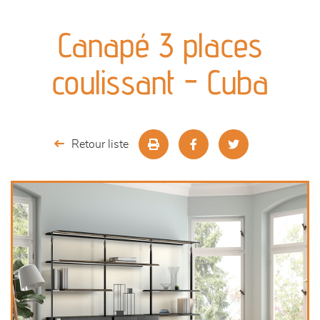
canapés et fauteuils
Canapé 3 places
séjours
coulissant - Cuba
meubles de complément
chambres et dressing
Retour liste
literie
décoration