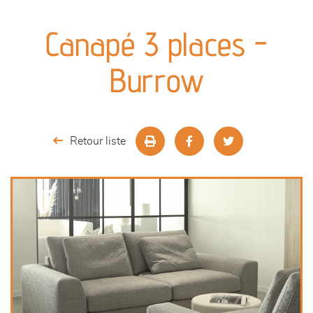
canapés et fauteuils
Canapé 3 places -
séjours
Burrow
meubles de complément
chambres et dressing
Retour liste
literie
décoration