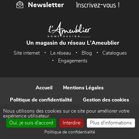
Inscrivez-vous !
Newsletter
Un magasin du réseau L'Ameublier
Site internet
Le réseau
Blog
Catalogues
Engagements
Accueil
Mentions Légales
Politique de confidentialité
Gestion des cookies
Nous utilisons des cookies sur ce site pour améliorer votre
Contact
expérience utilisateur.
Oui, je suis d'accord
Interdire
Plus d'informations
Réalisé par WEB Enseignes
Politique de confidentialité