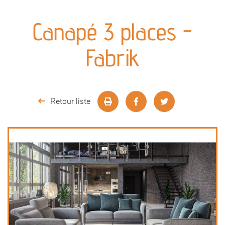
canapés et fauteuils
Canapé 3 places -
séjours
Fabrik
meubles de complément
chambres et dressing
Retour liste
literie
décoration