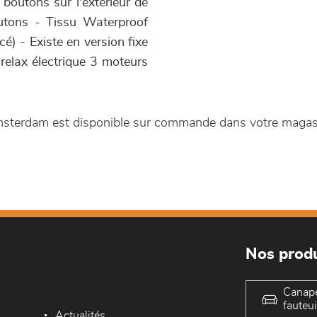
 boutons sur l'extérieur de
utons - Tissu Waterproof
é) - Existe en version fixe
 relax électrique 3 moteurs
Amsterdam est disponible sur commande dans votre maga
Nos produ
Canap
fauteui
Actualités