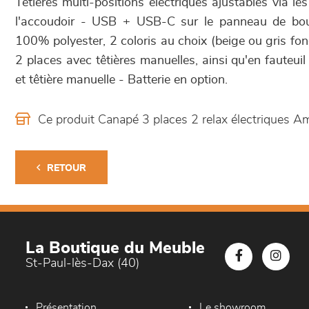
Têtières multi-positions électriques ajustables via les
l'accoudoir - USB + USB-C sur le panneau de bo
100% polyester, 2 coloris au choix (beige ou gris fonc
2 places avec têtières manuelles, ainsi qu'en fauteuil
et têtière manuelle - Batterie en option.
Ce produit Canapé 3 places 2 relax électriques 
RETOUR
La Boutique du Meuble
St-Paul-lès-Dax (40)
Présentation
Le showroom