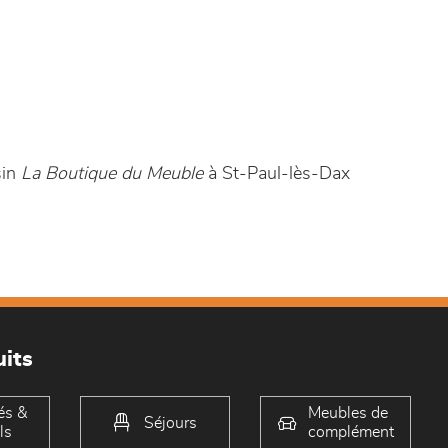
sin
La Boutique du Meuble
à St-Paul-lès-Dax
its
és &
Meubles de
Séjours
ls
complément