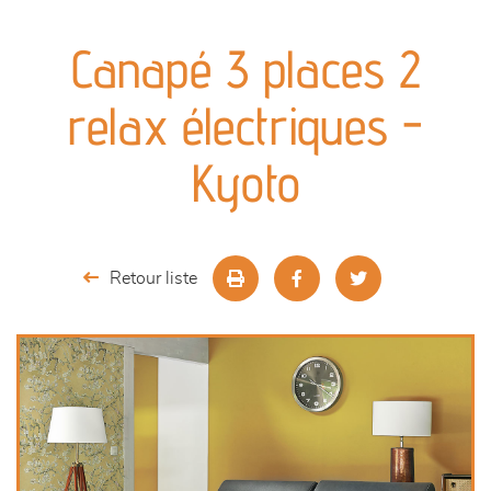
canapés et fauteuils
Canapé 3 places 2
séjours
relax électriques -
meubles de complément
Kyoto
chambres et dressing
literie
Retour liste
décoration