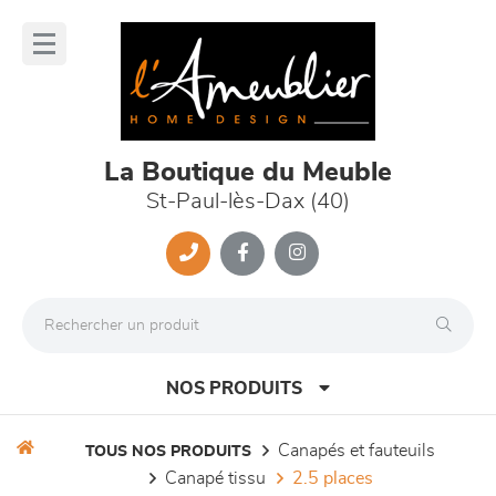
Panneau de gestion des cookies
lose
nu
La Boutique du Meuble
St-Paul-lès-Dax (40)
NOS PRODUITS
canapés et fauteuils
TOUS NOS PRODUITS
canapé tissu
2.5 places