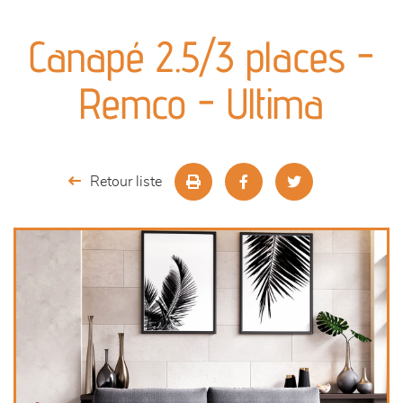
canapés et fauteuils
Canapé 2.5/3 places -
séjours
Remco - Ultima
meubles de complément
chambres et dressing
Retour liste
literie
décoration