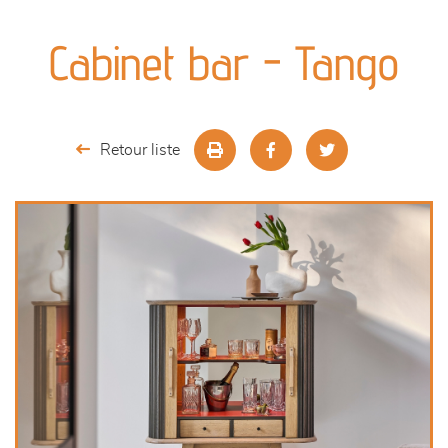
canapés et fauteuils
Cabinet bar - Tango
séjours
meubles de complément
Retour liste
chambres et dressing
literie
décoration