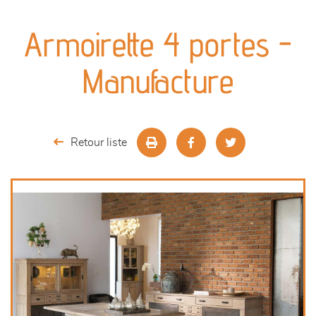
canapés et fauteuils
Armoirette 4 portes -
séjours
Manufacture
meubles de complément
chambres et dressing
Retour liste
literie
décoration