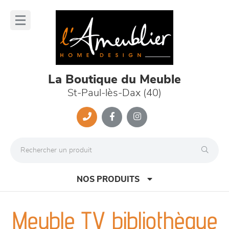
Panneau de gestion des cookies
lose
nu
La Boutique du Meuble
St-Paul-lès-Dax (40)
NOS PRODUITS
Meuble TV bibliothèque