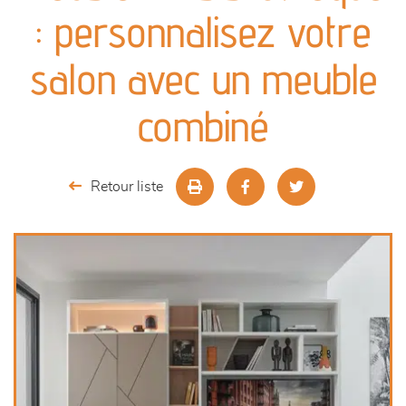
canapés et fauteuils
: personnalisez votre
séjours
salon avec un meuble
meubles de complément
combiné
chambres et dressing
Retour liste
literie
décoration