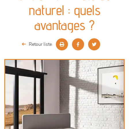
canapés et fauteuils
naturel : quels
séjours
avantages ?
meubles de complément
Retour liste
chambres et dressing
literie
décoration