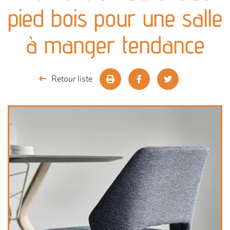
canapés et fauteuils
pied bois pour une salle
séjours
à manger tendance
meubles de complément
Retour liste
chambres et dressing
literie
décoration